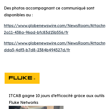
Des photos accompagnant ce communiqué sont
disponibles au :
https://www.globenewswire.com/NewsRoom/Attachme
2a11-438a-96ad-bfc83d15b556/fr
https://www.globenewswire.com/NewsRoom/Attachme
dda3-4df3-b7d8-2384b494527d/fr
ITCAB gagne 10 jours d’efficacité grâce aux outils
Fluke Networks