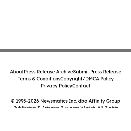
About
Press Release Archive
Submit Press Release
Terms & Conditions
Copyright/DMCA Policy
Privacy Policy
Contact
© 1995-2026 Newsmatics Inc. dba Affinity Group
Publishing & Arizona Business Watch. All Rights
Reserved.
Cookie Settings / Your Privacy Choices