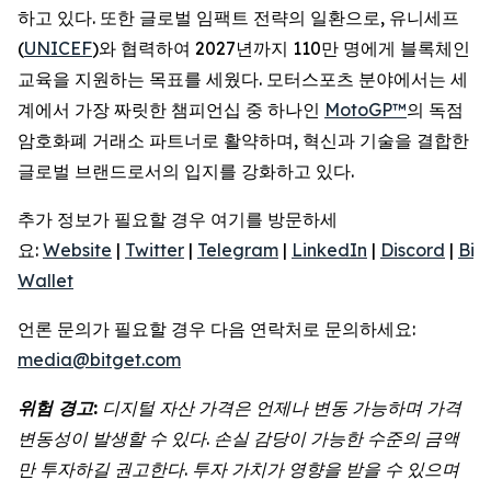
하고 있다. 또한 글로벌 임팩트 전략의 일환으로, 유니세프
(
UNICEF
)와 협력하여 2027년까지 110만 명에게 블록체인
교육을 지원하는 목표를 세웠다. 모터스포츠 분야에서는 세
계에서 가장 짜릿한 챔피언십 중 하나인
MotoGP™
의 독점
암호화폐 거래소 파트너로 활약하며, 혁신과 기술을 결합한
글로벌 브랜드로서의 입지를 강화하고 있다.
추가 정보가 필요할 경우 여기를 방문하세
요:
Website
|
Twitter
|
Telegram
|
LinkedIn
|
Discord
|
Bit
Wallet
언론 문의가 필요할 경우 다음 연락처로 문의하세요:
media@bitget.com
위험 경고:
디지털 자산 가격은 언제나 변동 가능하며 가격
변동성이 발생할 수 있다. 손실 감당이 가능한 수준의 금액
만 투자하길 권고한다. 투자 가치가 영향을 받을 수 있으며