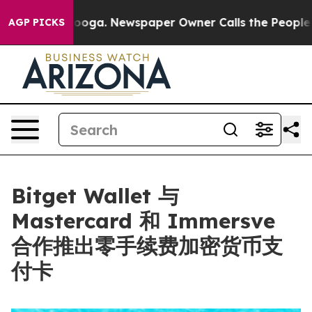
Chattanooga. Newspaper Owner Calls the People Abrup
AGP PICKS
Bitget Wallet 与
Mastercard 和 Immersve
合作推出零手续费加密货币支
付卡