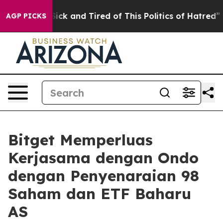
e Are Sick and Tired of This Politics of Hatred”
The St
AGP PICKS
Bitget Memperluas
Kerjasama dengan Ondo
dengan Penyenaraian 98
Saham dan ETF Baharu
AS